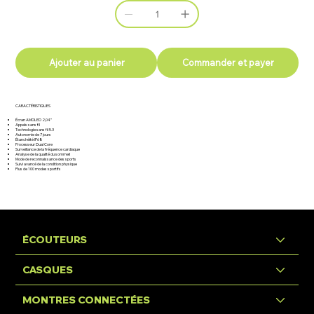
Ajouter au panier
Commander et payer
CARACTÉRISTIQUES
Écran AMOLED 2,04”
Appels sans fil
Technologie sans fil 5.3
Autonomie de 7 jours
Étanchéité IP68
Processeur Dual Core
Surveillance de la fréquence cardiaque
Analyse de la qualité du sommeil
Mode de reconnaissance des sports
Suivi avancé de la condition physique
Plus de 100 modes sportifs
ÉCOUTEURS
CASQUES
MONTRES CONNECTÉES