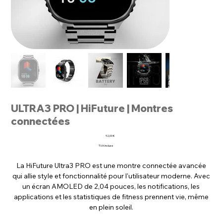
ULTRA3 PRO | HiFuture | Montres
connectées
Prix
92,00 €
TVA Incluse
La HiFuture Ultra3 PRO est une montre connectée avancée
qui allie style et fonctionnalité pour l'utilisateur moderne. Avec
un écran AMOLED de 2,04 pouces, les notifications, les
applications et les statistiques de fitness prennent vie, même
en plein soleil.