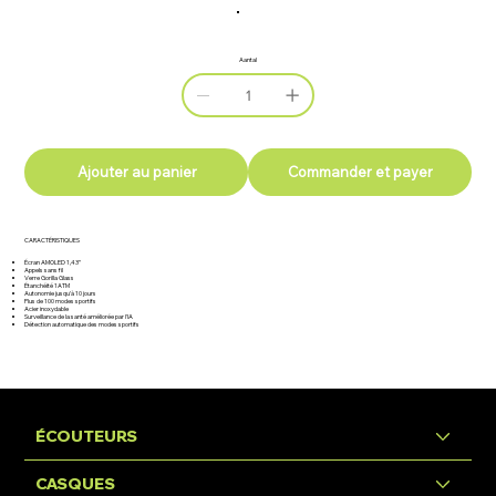
Aantal
Ajouter au panier
Commander et payer
CARACTÉRISTIQUES
Écran AMOLED 1,43”
Appels sans fil
Verre Gorilla Glass
Étanchéité 1ATM
Autonomie jusqu'à 10 jours
Plus de 100 modes sportifs
Acier inoxydable
Surveillance de la santé améliorée par l'IA
Détection automatique des modes sportifs
ÉCOUTEURS
CASQUES