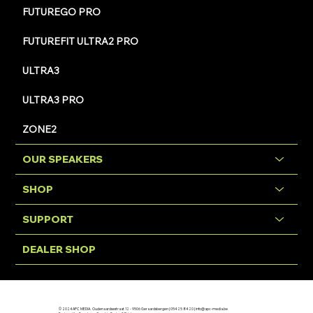
FUTUREGO PRO
FUTUREFIT ULTRA2 PRO
ULTRA3
ULTRA3 PRO
ZONE2
OUR SPEAKERS
SHOP
SUPPORT
DEALER SHOP
© 2024 APC MEDIA. Oudenaardsestraat 12 - 9506 Geraardsbergen | 054 25 84 20 |
info@apc-media.be