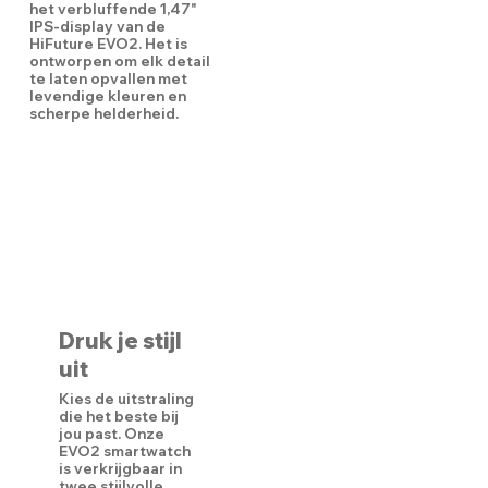
het verbluffende 1,47"
IPS-display van de
HiFuture EVO2. Het is
ontworpen om elk detail
te laten opvallen met
levendige kleuren en
scherpe helderheid.
Druk je stijl
uit
Kies de uitstraling
die het beste bij
jou past. Onze
EVO2 smartwatch
is verkrijgbaar in
twee stijlvolle