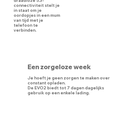
draadloze 5.3-
connectiviteit stelt je
in staat om je
oordopjes in een mum
van tijd met je
telefoon te
verbinden.
Een zorgeloze week
Je hoeft je geen zorgen te maken over
constant opladen.
De EVO2 biedt tot 7 dagen dagelijks
gebruik op een enkele lading.